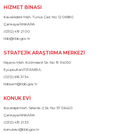
HIZMET BINASI
Kavaklıdere Mah. Tunus Cad. No: 12 06680
Çankaya/ANKARA
(0312) 419 21 00
tbb@tbb.gov.tr
STRATEJIK ARAŞTIRMA MERKEZI
Nişancı Mah. Kızılmescit Sk. No: 19 34050
Eyüpsultan/İSTANBUL
(0212) 616 31 34
tbbsam@tbb.gov.tr
KONUK EVI
Kocatepe Mah. Selanik-2 Sk. No: 57 06420
Çankaya/ANKARA
(0312) 419 21 33
konukevi@tbb.gov.tr