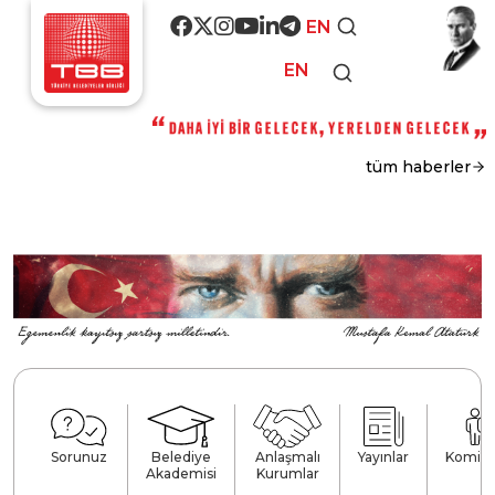
Ana içeriğe atla
Social media
EN
EN
tüm haberler
Fast access
Sorunuz
Belediye
Anlaşmalı
Yayınlar
Komisy
Akademisi
Kurumlar