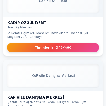
Kadir Özgül Dent
KADIR ÖZGÜL DENT
Tüm Diş İşlemleri
📍 Remzi Oğuz Arık Mahallesi Kavaklıdere Caddesi, Şili
Meydanı 23/2, Çankaya
Tüm işlemler %40-%60
KAF Aile Danışma Merkezi
KAF AILE DANIŞMA MERKEZI
Çocuk Psikolojisi, Yetişkin Terapi, Bireysel Terapi, Çift