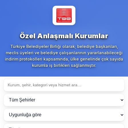
Özel Anlaşmalı Kurumlar
Türkiye Belediyeler Birliği olarak; belediye başkanları,
meclis üyeleri ve belediye çalışanlarının yararlanabileceği
indirim protokolleri kapsamında, ülke genelinde çok sayıda
kurumla iş birlikleri sağlanmıştır.
Ara
Şehir
Sırala
Sadece aktif