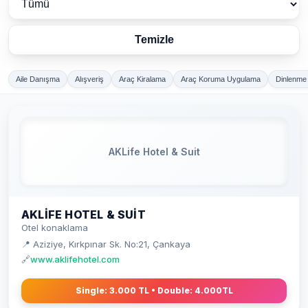
Temizle
Aile Danışma
Alışveriş
Araç Kiralama
Araç Koruma Uygulama
Dinlenme 
AKLife Hotel & Suit
AKLIFE HOTEL & SUIT
Otel konaklama
📍 Aziziye, Kırkpınar Sk. No:21, Çankaya
🔗
www.aklifehotel.com
Single: 3.000 TL • Double: 4.000TL