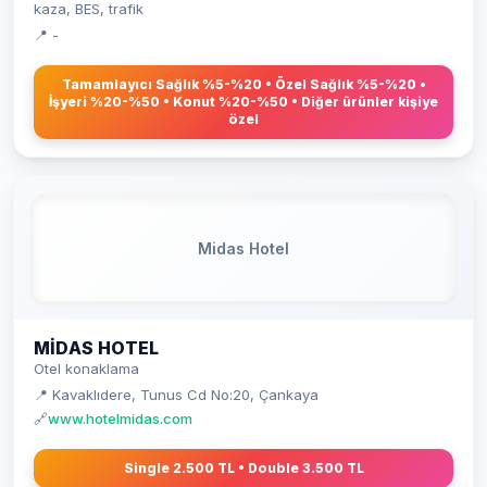
kaza, BES, trafik
📍 -
Tamamlayıcı Sağlık %5-%20 • Özel Sağlık %5-%20 •
İşyeri %20-%50 • Konut %20-%50 • Diğer ürünler kişiye
özel
Midas Hotel
MIDAS HOTEL
Otel konaklama
📍 Kavaklıdere, Tunus Cd No:20, Çankaya
🔗
www.hotelmidas.com
Single 2.500 TL • Double 3.500 TL