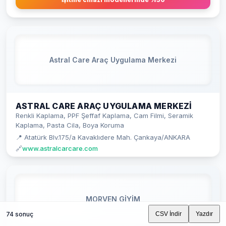
Astral Care Araç Uygulama Merkezi
ASTRAL CARE ARAÇ UYGULAMA MERKEZI
Renkli Kaplama, PPF Şeffaf Kaplama, Cam Filmi, Seramik
Kaplama, Pasta Cila, Boya Koruma
📍 Atatürk Blv.175/a Kavaklıdere Mah. Çankaya/ANKARA
🔗
www.astralcarcare.com
MORVEN GİYİM
74 sonuç
CSV İndir
Yazdır