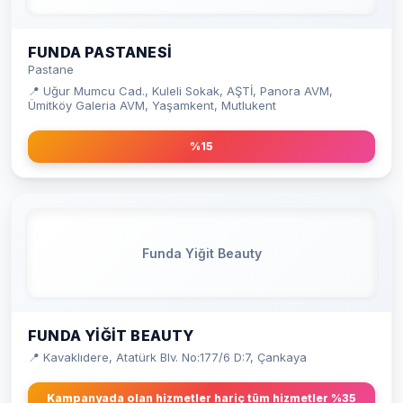
FUNDA PASTANESI
Pastane
📍 Uğur Mumcu Cad., Kuleli Sokak, AŞTİ, Panora AVM,
Ümitköy Galeria AVM, Yaşamkent, Mutlukent
%15
Funda Yiğit Beauty
FUNDA YIĞIT BEAUTY
📍 Kavaklıdere, Atatürk Blv. No:177/6 D:7, Çankaya
Kampanyada olan hizmetler hariç tüm hizmetler %35