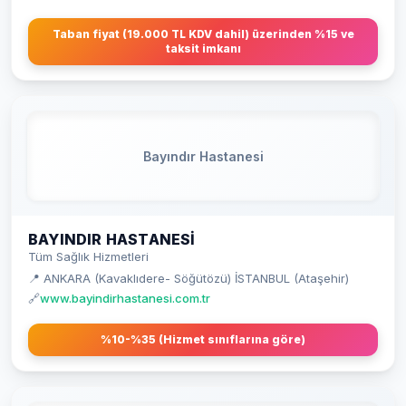
Taban fiyat (19.000 TL KDV dahil) üzerinden %15 ve
taksit imkanı
Bayındır Hastanesi
BAYINDIR HASTANESI
Tüm Sağlık Hizmetleri
📍 ANKARA (Kavaklıdere- Söğütözü) İSTANBUL (Ataşehir)
🔗
www.bayindirhastanesi.com.tr
%10-%35 (Hizmet sınıflarına göre)