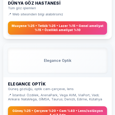
DÜNYA GÖZ HASTANESI
Tüm göz işlemleri
📍 Web sitesinden bilgi alabilirsiniz
Muayene %25 • Tetkik %25 • Lazer %15 • Genel ameliyat
%15 • Özellikli ameliyat %10
Elegance Optik
ELEGANCE OPTIK
Güneş gözlüğü, optik cam-çerçeve, lens
📍 İstanbul: Özdilek, ArenaPark, Vega AVM, ViaPort, Vadi;
Ankara: NataVega, GİMSA, Taurus; Denizli, Edirne, Kütahya
Güneş %25 • Çerçeve %20 • Cam %40 • Lens/solüsyon
4 al 3 öde