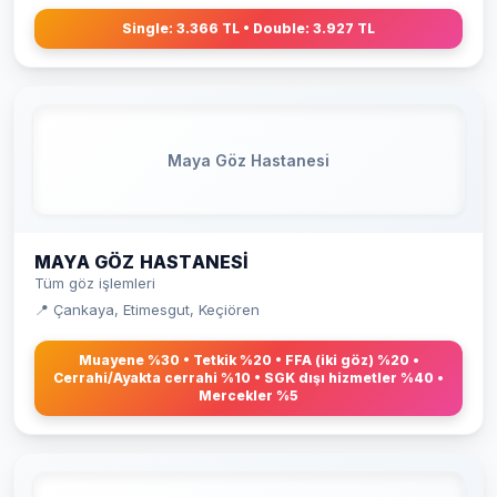
Single: 3.366 TL • Double: 3.927 TL
Maya Göz Hastanesi
MAYA GÖZ HASTANESI
Tüm göz işlemleri
📍 Çankaya, Etimesgut, Keçiören
Muayene %30 • Tetkik %20 • FFA (iki göz) %20 •
Cerrahi/Ayakta cerrahi %10 • SGK dışı hizmetler %40 •
Mercekler %5