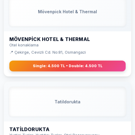
Mövenpick Hotel & Thermal
MÖVENPICK HOTEL & THERMAL
Otel konaklama
📍 Çekirge, Cevizli Cd. No:81, Osmangazi
Single: 4.500 TL • Double: 4.500 TL
Tatildorukta
TATILDORUKTA