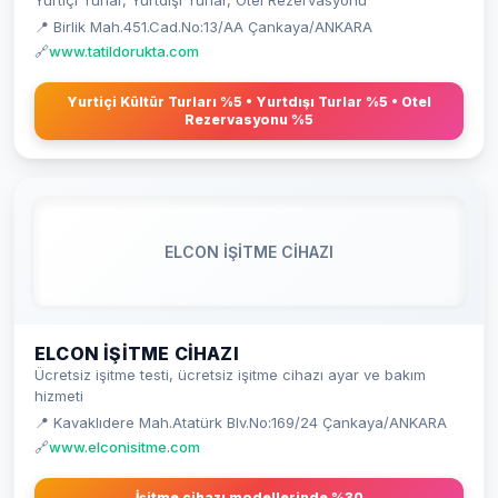
Yurtiçi Turlar, Yurtdışı Turlar, Otel Rezervasyonu
📍 Birlik Mah.451.Cad.No:13/AA Çankaya/ANKARA
🔗
www.tatildorukta.com
Yurtiçi Kültür Turları %5 • Yurtdışı Turlar %5 • Otel
Rezervasyonu %5
ELCON İŞİTME CİHAZI
ELCON İŞİTME CİHAZI
Ücretsiz işitme testi, ücretsiz işitme cihazı ayar ve bakım
hizmeti
📍 Kavaklıdere Mah.Atatürk Blv.No:169/24 Çankaya/ANKARA
🔗
www.elconisitme.com
İşitme cihazı modellerinde %30