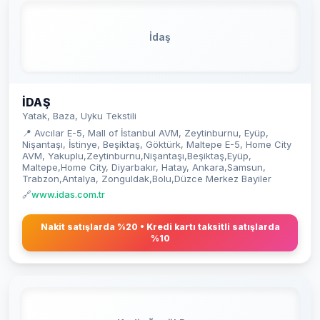
İdaş
İDAŞ
Yatak, Baza, Uyku Tekstili
📍 Avcılar E-5, Mall of İstanbul AVM, Zeytinburnu, Eyüp,
Nişantaşı, İstinye, Beşiktaş, Göktürk, Maltepe E-5, Home City
AVM, Yakuplu,Zeytinburnu,Nişantaşı,Beşiktaş,Eyüp,
Maltepe,Home City, Diyarbakır, Hatay, Ankara,Samsun,
Trabzon,Antalya, Zonguldak,Bolu,Düzce Merkez Bayiler
🔗
www.idas.com.tr
Nakit satışlarda %20 • Kredi kartı taksitli satışlarda
%10