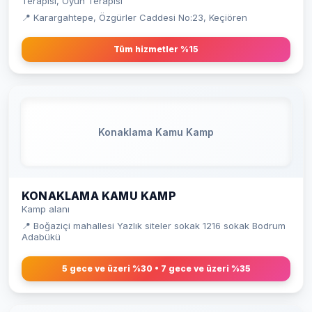
Terapisi, Oyun Terapisi
📍 Karargahtepe, Özgürler Caddesi No:23, Keçiören
Tüm hizmetler %15
Konaklama Kamu Kamp
KONAKLAMA KAMU KAMP
Kamp alanı
📍 Boğaziçi mahallesi Yazlık siteler sokak 1216 sokak Bodrum
Adabükü
5 gece ve üzeri %30 • 7 gece ve üzeri %35