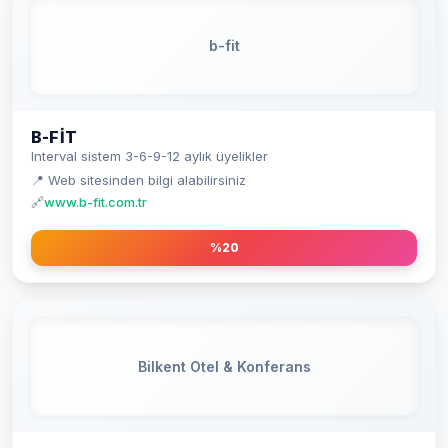
b-fit
B-FIT
Interval sistem 3-6-9-12 aylık üyelikler
📍 Web sitesinden bilgi alabilirsiniz
🔗
www.b-fit.com.tr
%20
Bilkent Otel & Konferans